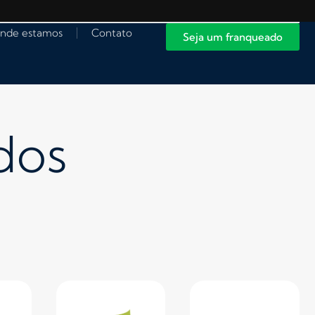
nde estamos
Contato
Seja um franqueado
dos