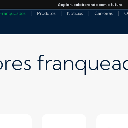
Goplan, colaborando com o futuro.
Franqueados
Produtos
Noticias
Carreiras
O
ores franquea