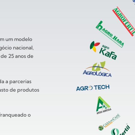
 em um modelo
ócio nacional,
 de 25 anos de
da a parcerias
busto de produtos
 franqueado o