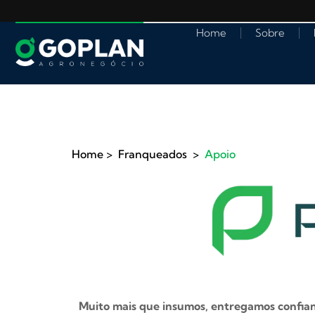
o
Ir
conteúdo
para
Home
Sobre
o
conteúdo
Home
>
Franqueados
>
Apoio
Muito mais que insumos, entregamos confian